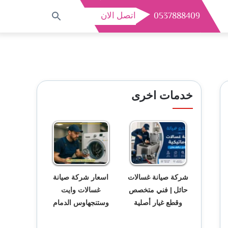
0537888409
اتصل الان
بحث
عن
خدمات اخرى
شركة صيانة غسالات
اسعار شركة صيانة
حائل | فني متخصص
غسالات وايت
وقطع غيار أصلية
وستنجهاوس الدمام