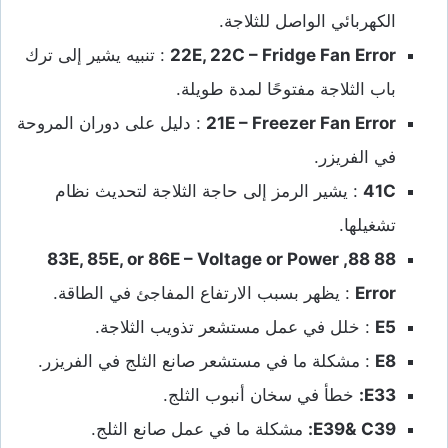
الكهربائي الواصل للثلاجة.
E, 22C – Fridge Fan Error
22
: تنبيه يشير إلى ترك
باب الثلاجة مفتوحًا لمدة طويلة.
E – Freezer Fan Error
21
: دليل على دوران المروحة
في الفريزر.
C
41
: يشير الرمز إلى حاجة الثلاجة لتحديث نظام
تشغيلها.
E, 85E, or 86E – Voltage or Power
88 88, 83
Error
: يظهر بسبب الارتفاع المفاجئ في الطاقة.
E5
: خلل في عمل مستشعر تذويب الثلاجة.
E8
: مشكلة ما في مستشعر صانع الثلج في الفريزر.
E33
:
خطأ في سخان أنبوب الثلج.
C39
&
E39
:
مشكلة ما في عمل صانع الثلج.