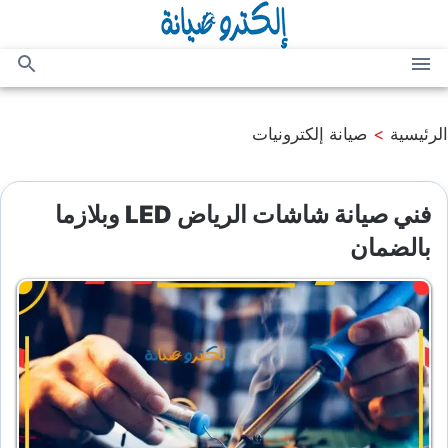
التجاوز
إلى
المحتوى
القائمة
بحث
عن
الرئيسية
>
صيانة إلكترونيات
فني صيانة شاشات الرياض LED وبلازما
بالضمان