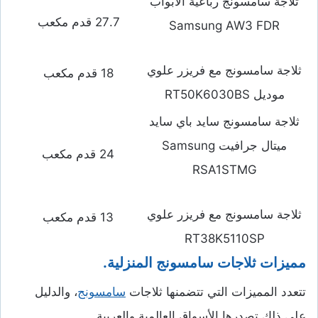
ثلاجة سامسونج رباعية الأبواب
27.7 قدم مكعب
Samsung AW3 FDR
ثلاجة سامسونج مع فريزر علوي
18 قدم مكعب
موديل RT50K6030BS
ثلاجة سامسونج سايد باي سايد
ميتال جرافيت Samsung
24 قدم مكعب
RSA1STMG
ثلاجة سامسونج مع فريزر علوي
13 قدم مكعب
RT38K5110SP
مميزات ثلاجات سامسونج المنزلية.
تتعدد المميزات التي تتضمنها ثلاجات
سامسونج
، والدليل
على ذلك تصدرها الأسواق العالمية والعربية.