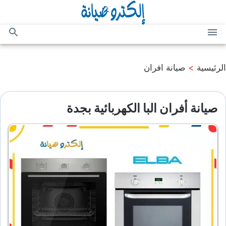
التجاوز
إلى
المحتوى
القائمة
بحث
عن
الرئيسية
>
صيانة افران
صيانة أفران البا الكهربائية بجدة