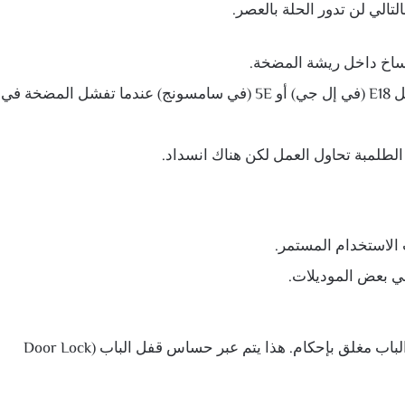
تالي لن تدور الحلة بالعصر.
وساخ داخل ريشة المضخة.
في بعض الغسالات الحديثة، تظهر رسالة خطأ مثل E18 (في إل جي) أو 5E (في سامسونج) عندما تفشل المضخة في
لطلمبة تحاول العمل لكن هناك انسداد.
الاستخدام المستمر.
في بعض الموديلات.
لكي تبدأ الغسالة مرحلة العصر، يجب أن تتأكد من أن الباب مغلق بإحكام. هذا يتم عبر حساس قفل الباب (Door Lock