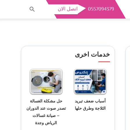
0557094379
اتصل الان
بحث
عن
خدمات اخرى
أسباب ضعف تبريد
حل مشكلة الغسالة
الثلاجة وطرق حلها
تصدر صوت عند الدوران
– صيانة غسالات
الرياض وجدة