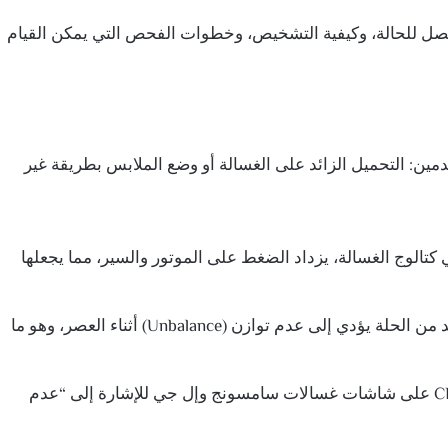
فصل للحالة، وكيفية التشخيص، وخطوات الفحص التي يمكن القيام
دمين: التحميل الزائد على الغسالة أو وضع الملابس بطريقة غير
كتالوج الغسالة، يزداد الضغط على الموتور والسير، مما يجعلها
وضع البطانيات أو الملابس الثقيلة في جانب واحد من الحلة يؤدي إلى عدم توازن (Unbalance) أثناء العصر، وهو ما
في بعض الموديلات، يظهر كود خطأ مثل UE أو CL على شاشات غسالات سامسونج وإل جي للإشارة إلى “عدم