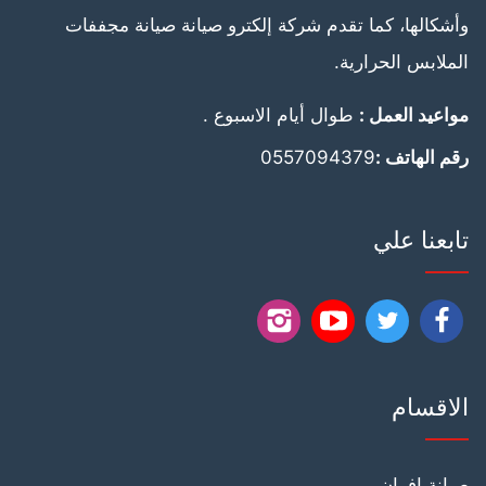
وأشكالها، كما تقدم شركة إلكترو صيانة صيانة مجففات
الملابس الحرارية.
مواعيد العمل :
طوال أيام الاسبوع .
رقم الهاتف :
0557094379
تابعنا علي
تابعنا
تابعنا
تابعنا
تابعنا
على
على
على
على
الاقسام
فيسبوك
يوتيوب
يوتيوب
انستجرام
صيانة افران